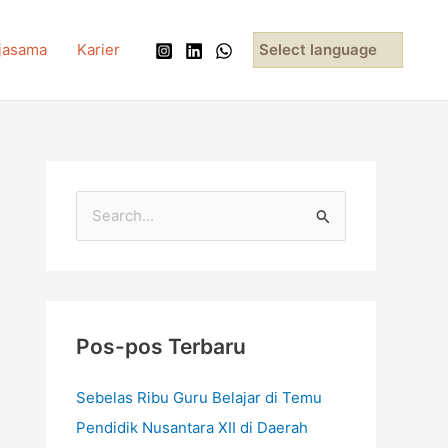
jasama
Karier
Select language
C
a
r
i
u
Pos-pos Terbaru
n
Sebelas Ribu Guru Belajar di Temu
t
Pendidik Nusantara XII di Daerah
u