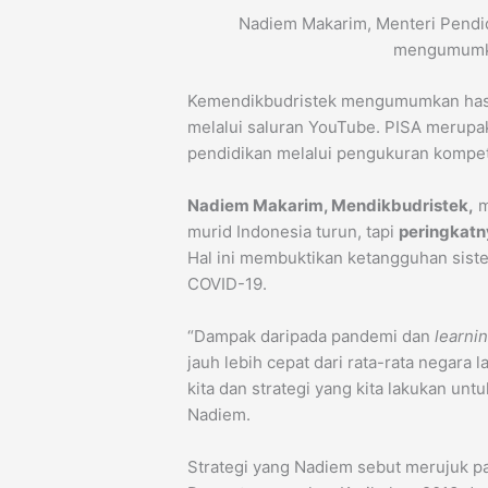
Nadiem Makarim, Menteri Pendidi
mengumumka
Kemendikbudristek mengumumkan has
melalui saluran YouTube. PISA merupak
pendidikan melalui pengukuran kompete
Nadiem Makarim, Mendikbudristek,
m
murid Indonesia turun, tapi
peringkatny
Hal ini membuktikan ketangguhan sis
COVID-19.
“Dampak daripada pandemi dan
learni
jauh lebih cepat dari rata-rata negara 
kita dan strategi yang kita lakukan untu
Nadiem.
Strategi yang Nadiem sebut merujuk p