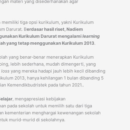
ngan materi yang disederhanakan agar
memiliki tiga opsi kurikulum, yakni Kurikulum
um Darurat. B
erdasar hasil riset, Nadiem
unakan Kurikulum Darurat mengalami
learning
olah yang tetap menggunakan Kurikulum 2013
.
ekolah yang benar-benar menerapkan Kurikulum
mping, lebih sederhana, mudah dimengerti, yang
 loss
yang mereka hadapi jauh lebih kecil dibanding
kulum 2013, hanya kehilangan 1 bulan dibanding 5
tian Kemendikbudristek pada tahun 2021..
elajar
, mengapresiasi kebijakan
n pada sekolah untuk memilih satu dari tiga
kkan kementerian menghargai kewenangan sekolah
ntuk murid-murid di sekolahnya.