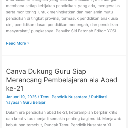
membaca setiap kebijakan pendidikan yang ada, mengevalus
serta monitoring untuk meningkatkan dan menjamin mutu
pendidikan di tingkat provinsi, termasuk pendidikan anak usia
dini, pendidikan dasar, pendidikan menengah, dan pendidikan
masyarakat,” pungkasnya. Penulis: Siti Fatonah Editor: YOSI
Read More »
Canva
Canva Dukung Guru Siap
Dukung
Guru
Merancang Pembelajaran ala Abad
Siap
ke-21
Merancang
Pembelajaran
Januari 19, 2025
/
Temu Pendidik Nusantara
/
Publikasi
ala
Yayasan Guru Belajar
Abad
Dalam era pendidikan abad ke-21, keterampilan berpikir kritis
ke-
dan kreativitas menjadi semakin penting bagi murid. Menjawab
21
kebutuhan tersebut, Puncak Temu Pendidik Nusantara XI