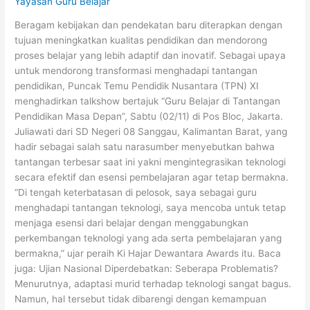
Yayasan Guru Belajar
Masa
Depan
Beragam kebijakan dan pendekatan baru diterapkan dengan
tujuan meningkatkan kualitas pendidikan dan mendorong
proses belajar yang lebih adaptif dan inovatif. Sebagai upaya
untuk mendorong transformasi menghadapi tantangan
pendidikan, Puncak Temu Pendidik Nusantara (TPN) XI
menghadirkan talkshow bertajuk “Guru Belajar di Tantangan
Pendidikan Masa Depan”, Sabtu (02/11) di Pos Bloc, Jakarta.
Juliawati dari SD Negeri 08 Sanggau, Kalimantan Barat, yang
hadir sebagai salah satu narasumber menyebutkan bahwa
tantangan terbesar saat ini yakni mengintegrasikan teknologi
secara efektif dan esensi pembelajaran agar tetap bermakna.
“Di tengah keterbatasan di pelosok, saya sebagai guru
menghadapi tantangan teknologi, saya mencoba untuk tetap
menjaga esensi dari belajar dengan menggabungkan
perkembangan teknologi yang ada serta pembelajaran yang
bermakna,” ujar peraih Ki Hajar Dewantara Awards itu. Baca
juga: Ujian Nasional Diperdebatkan: Seberapa Problematis?
Menurutnya, adaptasi murid terhadap teknologi sangat bagus.
Namun, hal tersebut tidak dibarengi dengan kemampuan