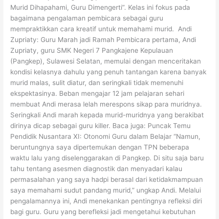
Murid Dihapahami, Guru Dimengerti”. Kelas ini fokus pada
bagaimana pengalaman pembicara sebagai guru
mempraktikkan cara kreatif untuk memahami murid. Andi
Zupriaty: Guru Marah jadi Ramah Pembicara pertama, Andi
Zupriaty, guru SMK Negeri 7 Pangkajene Kepulauan
(Pangkep), Sulawesi Selatan, memulai dengan menceritakan
kondisi kelasnya dahulu yang penuh tantangan karena banyak
murid malas, sulit diatur, dan seringkali tidak memenuhi
ekspektasinya. Beban mengajar 12 jam pelajaran sehari
membuat Andi merasa lelah merespons sikap para muridnya.
Seringkali Andi marah kepada murid-muridnya yang berakibat
dirinya dicap sebagai guru killer. Baca juga: Puncak Temu
Pendidik Nusantara XI: Otonomi Guru dalam Belajar “Namun,
beruntungnya saya dipertemukan dengan TPN beberapa
waktu lalu yang diselenggarakan di Pangkep. Di situ saja baru
tahu tentang asesmen diagnostik dan menyadari kalau
permasalahan yang saya hadpi berasal dari ketidakmampuan
saya memahami sudut pandang murid,” ungkap Andi. Melalui
pengalamannya ini, Andi menekankan pentingnya refleksi diri
bagi guru. Guru yang berefleksi jadi mengetahui kebutuhan