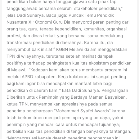
pendidikan bukan hanya tanggungjawab satu pihak tapi
tanggungjawab bersama seluruh stakeholder pendidikan,”
jelas Dadi Sunarya. Baca juga: Puncak Temu Pendidik
Nusantara XI: Otonomi Guru Dia menyoroti peran penting dari
orang tua, guru, tenaga kependidikan, komunitas, organisasi
profesi, dan dinas terkait yang bersama-sama mendukung
transformasi pendidikan di daerahnya. Karena itu, dia
menyambut baik inisiatif KGBN Melawi dalam menggerakkan
TPN di wilayahnya, terutama setelah melihat dampak
positifnya terhadap peningkatan kualitas ekosistem pendidikan
di Melawi. “Kedepan kami akan terus membantu program ini
melalui APBD kabupaten. Kerja kolaborasi ini sangat penting
bagi kami agar bisa mendapatkan manfaat lebih bagi
pendidikan di daerah kami,” kata Dadi Sunarya. Penghargaan
Diberikan untuk Pemimpin yang Berdaya Maman Basyaiban,
ketua TPN, menyampaikan apresiasinya pada semua
penerima penghargaan “Mohammad Syafei Awards” karena
telah berkomitmen menjadi pemimpin yang berdaya, yakni
pemimpin yang mencari cara untuk mencapai tujuannya;
perbaikan kualitas pendidikan di tengah banyaknya tantangan.
“Mengapresiasi kepala daerah penerima penghargaan ini