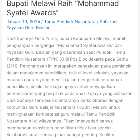
Bupati Melawi Raih “Mohammad
Melawi
Raih
Syafei Awards”
“Mohammad
Januari 19, 2025
/
Temu Pendidik Nusantara
/
Publikasi
Syafei
Yayasan Guru Belajar
Awards”
Dadi Sunarya Usfa Yursa, bupati Kabupaten Melawi, meraih
penghargaan bergengsi “Mohammad Syafei Awards” dari
Yayasan Guru Belajar, yang diserahkan saat Puncak Temu
Pendidik Nusantara (TPN) XI di Pos Bloc Jakarta pada Sabtu
(2/11). Penghargaan ini merupakan pengakuan pada pemimpin
dalam manajemen pendidikan, baik di level sekolah, yayasan,
maupun daerah yang memilih jalan penggerak perubahan
pendidikan melalui berbagai upaya untuk mewujudkan
pembelajaran yang berpihak pada anak. Upaya yang dilakukan
Dadi Sunarya termasuk diantaranya berkolaborasi dengan
Komunitas Guru Belajar Nusantara (KGBN) Melawi untuk
meningkatkan kompetensi guru melalui Temu Pendidik
Nusantara XI di wilayahnya. “Kami menyadari bahwa
membangun ekosistem pendidikan tidak bisa sendiri.
Kolaborasi antar semua pihak sangat penting. Kualitas