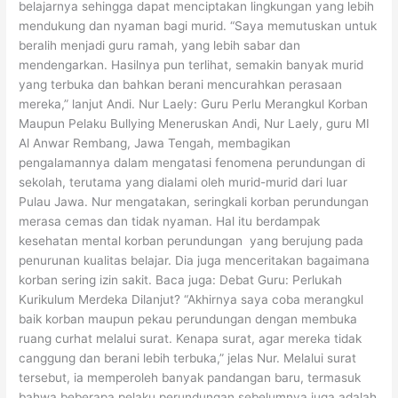
belajarnya sehingga dapat menciptakan lingkungan yang lebih
mendukung dan nyaman bagi murid. “Saya memutuskan untuk
beralih menjadi guru ramah, yang lebih sabar dan
mendengarkan. Hasilnya pun terlihat, semakin banyak murid
yang terbuka dan bahkan berani mencurahkan perasaan
mereka,” lanjut Andi. Nur Laely: Guru Perlu Merangkul Korban
Maupun Pelaku Bullying Meneruskan Andi, Nur Laely, guru MI
Al Anwar Rembang, Jawa Tengah, membagikan
pengalamannya dalam mengatasi fenomena perundungan di
sekolah, terutama yang dialami oleh murid-murid dari luar
Pulau Jawa. Nur mengatakan, seringkali korban perundungan
merasa cemas dan tidak nyaman. Hal itu berdampak
kesehatan mental korban perundungan yang berujung pada
penurunan kualitas belajar. Dia juga menceritakan bagaimana
korban sering izin sakit. Baca juga: Debat Guru: Perlukah
Kurikulum Merdeka Dilanjut? “Akhirnya saya coba merangkul
baik korban maupun pekau perundungan dengan membuka
ruang curhat melalui surat. Kenapa surat, agar mereka tidak
canggung dan berani lebih terbuka,” jelas Nur. Melalui surat
tersebut, ia memperoleh banyak pandangan baru, termasuk
bahwa beberapa pelaku perundungan sebelumnya juga adalah