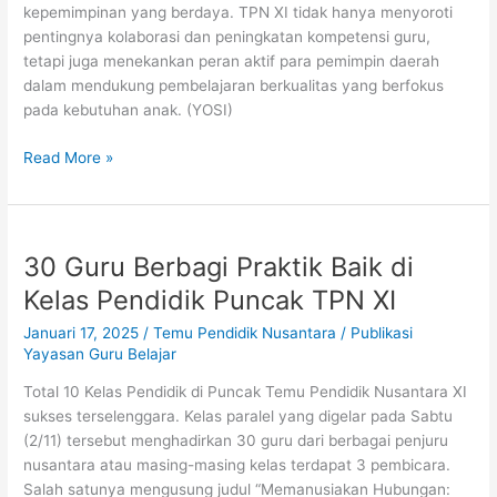
kepemimpinan yang berdaya. TPN XI tidak hanya menyoroti
pentingnya kolaborasi dan peningkatan kompetensi guru,
tetapi juga menekankan peran aktif para pemimpin daerah
dalam mendukung pembelajaran berkualitas yang berfokus
pada kebutuhan anak. (YOSI)
Read More »
30
30 Guru Berbagi Praktik Baik di
Guru
Berbagi
Kelas Pendidik Puncak TPN XI
Praktik
Januari 17, 2025
/
Temu Pendidik Nusantara
/
Publikasi
Baik
Yayasan Guru Belajar
di
Kelas
Total 10 Kelas Pendidik di Puncak Temu Pendidik Nusantara XI
Pendidik
sukses terselenggara. Kelas paralel yang digelar pada Sabtu
Puncak
(2/11) tersebut menghadirkan 30 guru dari berbagai penjuru
TPN
nusantara atau masing-masing kelas terdapat 3 pembicara.
XI
Salah satunya mengusung judul “Memanusiakan Hubungan: