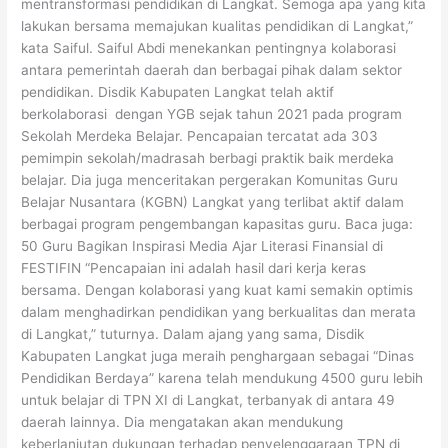
mentransformasi pendidikan di Langkat. Semoga apa yang kita
lakukan bersama memajukan kualitas pendidikan di Langkat,”
kata Saiful. Saiful Abdi menekankan pentingnya kolaborasi
antara pemerintah daerah dan berbagai pihak dalam sektor
pendidikan. Disdik Kabupaten Langkat telah aktif
berkolaborasi dengan YGB sejak tahun 2021 pada program
Sekolah Merdeka Belajar. Pencapaian tercatat ada 303
pemimpin sekolah/madrasah berbagi praktik baik merdeka
belajar. Dia juga menceritakan pergerakan Komunitas Guru
Belajar Nusantara (KGBN) Langkat yang terlibat aktif dalam
berbagai program pengembangan kapasitas guru. Baca juga:
50 Guru Bagikan Inspirasi Media Ajar Literasi Finansial di
FESTIFIN “Pencapaian ini adalah hasil dari kerja keras
bersama. Dengan kolaborasi yang kuat kami semakin optimis
dalam menghadirkan pendidikan yang berkualitas dan merata
di Langkat,” tuturnya. Dalam ajang yang sama, Disdik
Kabupaten Langkat juga meraih penghargaan sebagai “Dinas
Pendidikan Berdaya” karena telah mendukung 4500 guru lebih
untuk belajar di TPN XI di Langkat, terbanyak di antara 49
daerah lainnya. Dia mengatakan akan mendukung
keberlanjutan dukungan terhadap penyelenggaraan TPN di