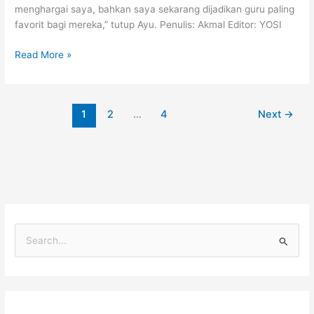
menghargai saya, bahkan saya sekarang dijadikan guru paling
favorit bagi mereka,” tutup Ayu. Penulis: Akmal Editor: YOSI
Read More »
1
2
…
4
Next
→
C
a
r
i