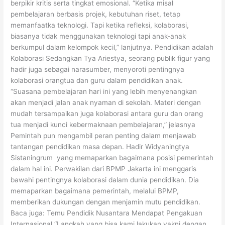
berpikir kritis serta tingkat emosional. “Ketika misal
pembelajaran berbasis projek, kebutuhan riset, tetap
memanfaatka teknologi. Tapi ketika refleksi, kolaborasi,
biasanya tidak menggunakan teknologi tapi anak-anak
berkumpul dalam kelompok kecil,” lanjutnya. Pendidikan adalah
Kolaborasi Sedangkan Tya Ariestya, seorang publik figur yang
hadir juga sebagai narasumber, menyoroti pentingnya
kolaborasi orangtua dan guru dalam pendidikan anak.
“Suasana pembelajaran hari ini yang lebih menyenangkan
akan menjadi jalan anak nyaman di sekolah. Materi dengan
mudah tersampaikan juga kolaborasi antara guru dan orang
tua menjadi kunci kebermaknaan pembelajaran,” jelasnya
Pemintah pun mengambil peran penting dalam menjawab
tantangan pendidikan masa depan. Hadir Widyaningtya
Sistaningrum yang memaparkan bagaimana posisi pemerintah
dalam hal ini. Perwakilan dari BPMP Jakarta ini menggaris
bawahi pentingnya kolaborasi dalam dunia pendidikan. Dia
memaparkan bagaimana pemerintah, melalui BPMP,
memberikan dukungan dengan menjamin mutu pendidikan.
Baca juga: Temu Pendidik Nusantara Mendapat Pengakuan
Internasional “Langkah yang bisa kami lakukan yakni dengan