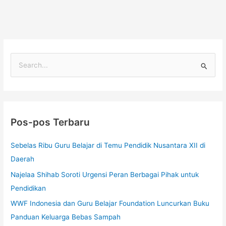
C
a
r
i
Pos-pos Terbaru
u
n
Sebelas Ribu Guru Belajar di Temu Pendidik Nusantara XII di
t
Daerah
u
Najelaa Shihab Soroti Urgensi Peran Berbagai Pihak untuk
k
Pendidikan
:
WWF Indonesia dan Guru Belajar Foundation Luncurkan Buku
Panduan Keluarga Bebas Sampah