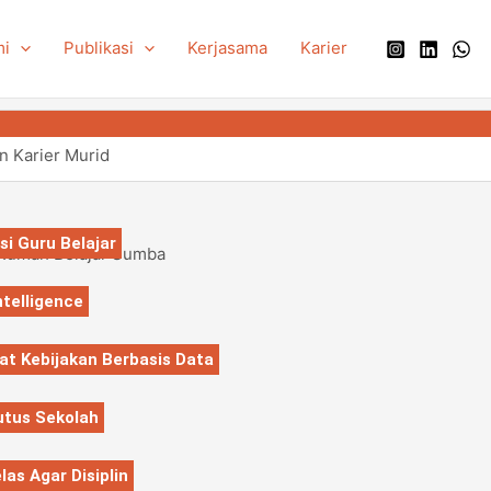
mi
Publikasi
Kerjasama
Karier
 Karier Murid
 Guru Belajar
 Rumah Belajar Sumba
telligence
at Kebijakan Berbasis Data
utus Sekolah
as Agar Disiplin